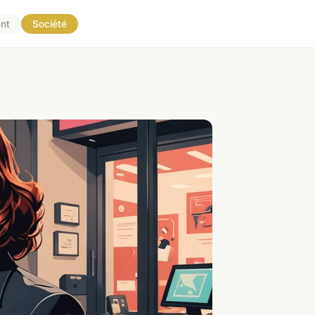
nt
Société