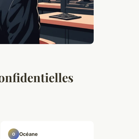
onfidentielles
Océane
O