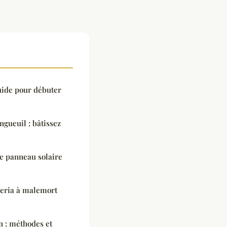
uide pour débuter
ngueuil : bâtissez
de panneau solaire
zeria à malemort
n : méthodes et