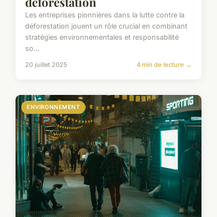
déforestation
Les entreprises pionnières dans la lutte contre la
déforestation jouent un rôle crucial en combinant
stratégies environnementales et responsabilité
so...
20 juillet 2025
4 min de lecture →
ENVIRONNEMENT