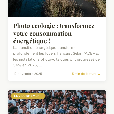
Photo ecologie : transformez
votre consommation
énergétique !
La transition énergétique transforme
profondément les foyers français. Selon l'ADEME,
les installations photovoltaïques ont progressé de
34% en 2025, ...
12 novembre 2025
5 min de lecture →
ENVIRONNEMENT